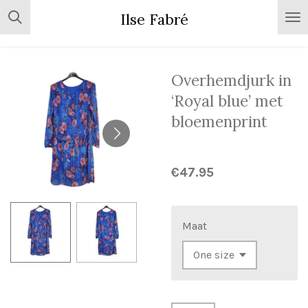
Skip
Ilse Fabré
to
main
content
Overhemdjurk in
‘Royal blue’ met
bloemenprint
€47.95
Maat