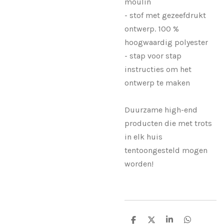
moulin
- stof met gezeefdrukt
ontwerp. 100 %
hoogwaardig polyester
- stap voor stap
instructies om het
ontwerp te maken
Duurzame high-end
producten die met trots
in elk huis
tentoongesteld mogen
worden!
S
S
S
S