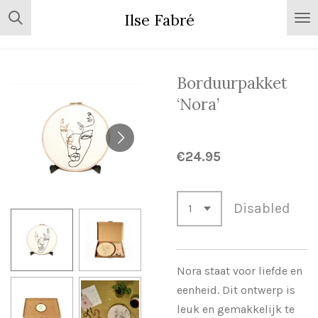
Skip
Ilse Fabré
to
main
content
Borduurpakket
‘Nora’
€24.95
Disabled
Nora staat voor liefde en
eenheid. Dit ontwerp is
leuk en gemakkelijk te