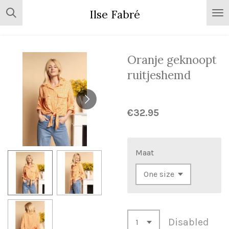
Skip
Ilse Fabré
to
main
content
Oranje geknoopt
ruitjeshemd
€32.95
Maat
Disabled