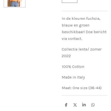
In de kleuren fuchsia,
blauw en groen
beschikbaar! Doe bericht
via contact.
Collectie lente/ zomer
2022
100% Cotton
Made in Italy
Maat: One size (38-44)
S
S
S
S
h
h
h
h