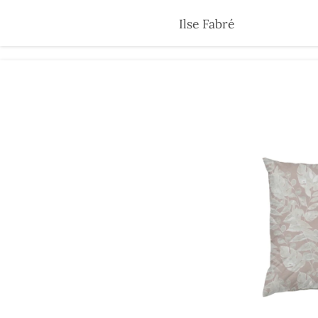
Skip
Ilse Fabré
to
main
content