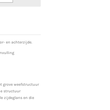
r- en achterzijde.
nvulling
t grove weefstructuur
ne structuur
le zijdeglans en die