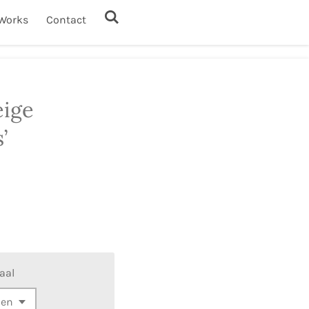
Works
Contact
eige
’
aal