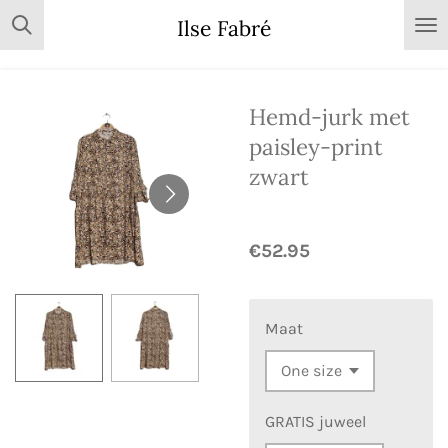
Skip
Ilse Fabré
to
main
content
Hemd-jurk met
paisley-print
zwart
€52.95
Maat
GRATIS juweel