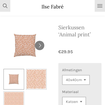
Skip
Ilse Fabré
to
main
content
Sierkussen
‘Animal print’
€29.95
Afmetingen
Materiaal