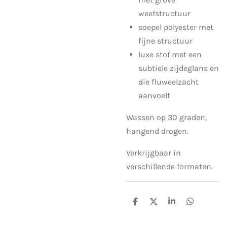
weefstructuur
soepel polyester met
fijne structuur
luxe stof met een
subtiele zijdeglans en
die fluweelzacht
aanvoelt
Wassen op 30 graden,
hangend drogen.
Verkrijgbaar in
verschillende formaten.
S
S
S
S
h
h
h
h
a
a
a
a