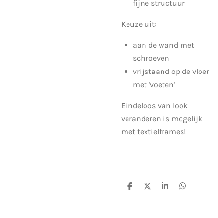
fijne structuur
Keuze uit:
aan de wand met
schroeven
vrijstaand op de vloer
met 'voeten'
Eindeloos van look
veranderen is mogelijk
met textielframes!
S
S
S
S
h
h
h
h
a
a
a
a
r
r
r
r