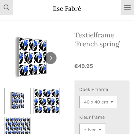
Skip
Ilse Fabré
to
main
content
Textielframe
‘French spring’
€49.95
Doek + frame
Kleur frame