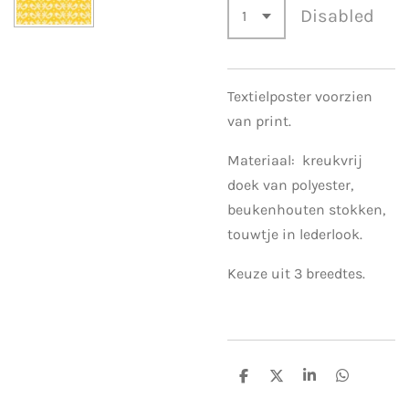
Disabled
Textielposter voorzien
van print.
Materiaal: kreukvrij
doek van polyester,
beukenhouten stokken,
touwtje in lederlook.
Keuze uit 3 breedtes.
S
S
S
S
h
h
h
h