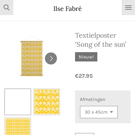
Skip
Ilse Fabré
to
main
content
Textielposter
‘Song of the sun’
Nieuw!
€27.95
Afmetingen