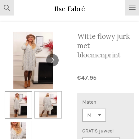
Skip
Ilse Fabré
to
main
content
Witte flowy jurk
met
bloemenprint
€47.95
Maten
GRATIS juweel