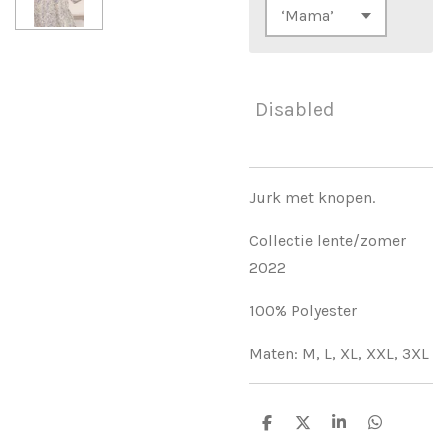
Disabled
Jurk met knopen.
Collectie lente/zomer
2022
100% Polyester
Maten: M, L, XL, XXL, 3XL
S
S
S
S
h
h
h
h