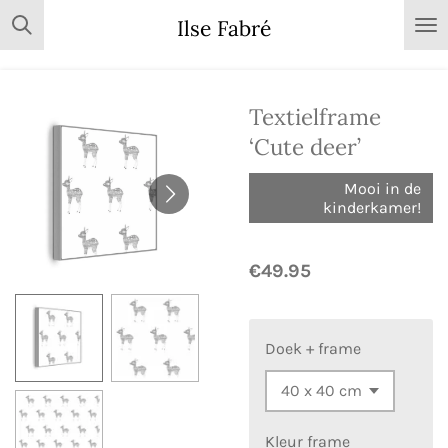
Skip
Ilse Fabré
to
main
content
Textielframe
‘Cute deer’
Mooi in de
kinderkamer!
€49.95
Doek + frame
Kleur frame