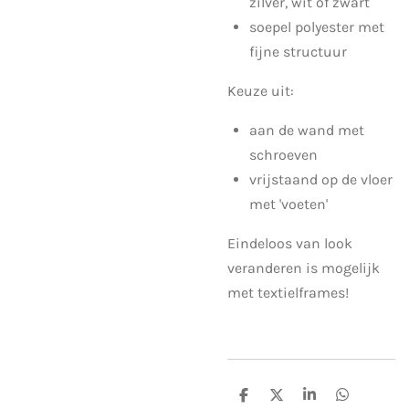
zilver, wit of zwart
soepel polyester met
fijne structuur
Keuze uit:
aan de wand met
schroeven
vrijstaand op de vloer
met 'voeten'
Eindeloos van look
veranderen is mogelijk
met textielframes!
S
S
S
S