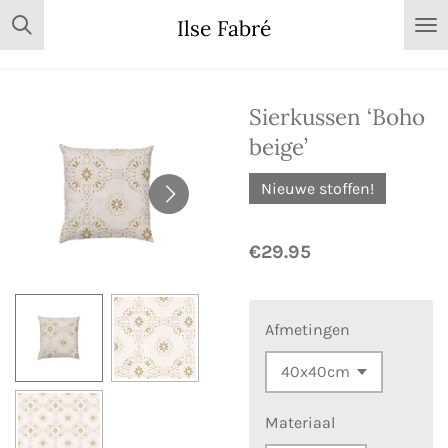
Skip
Ilse Fabré
to
main
content
Sierkussen ‘Boho
beige’
Nieuwe stoffen!
€29.95
Afmetingen
Materiaal