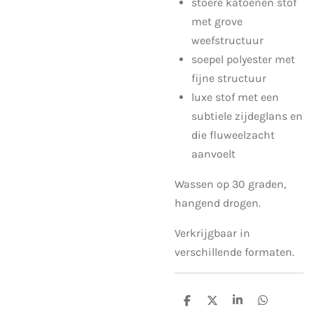
stoere katoenen stof
met grove
weefstructuur
soepel polyester met
fijne structuur
luxe stof met een
subtiele zijdeglans en
die fluweelzacht
aanvoelt
Wassen op 30 graden,
hangend drogen.
Verkrijgbaar in
verschillende formaten.
S
S
S
S