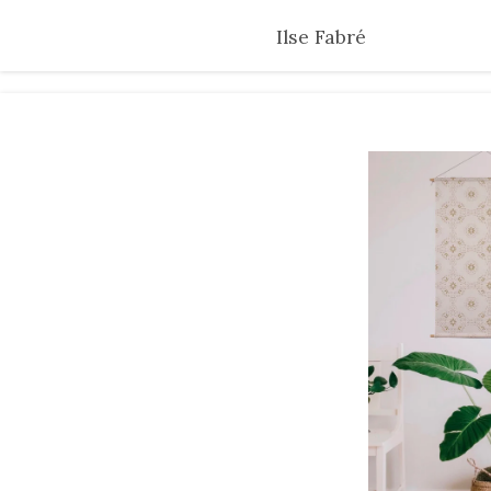
Skip
Ilse Fabré
to
main
content