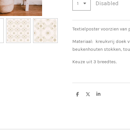
Disabled
Textielposter voorzien van p
Materiaal: kreukvrij doek v
beukenhouten stokken, touw
Keuze uit 3 breedtes.
S
S
S
h
h
h
a
a
a
r
r
r
e
e
e