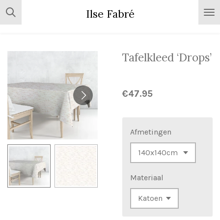
Skip
Ilse Fabré
to
main
content
Tafelkleed ‘Drops’
€47.95
Afmetingen
Materiaal