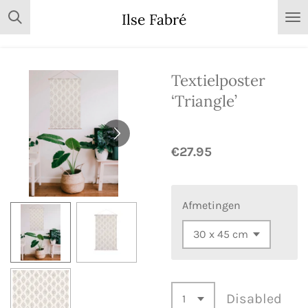
Skip
Ilse Fabré
to
main
content
Textielposter
‘Triangle’
€27.95
Afmetingen
Disabled