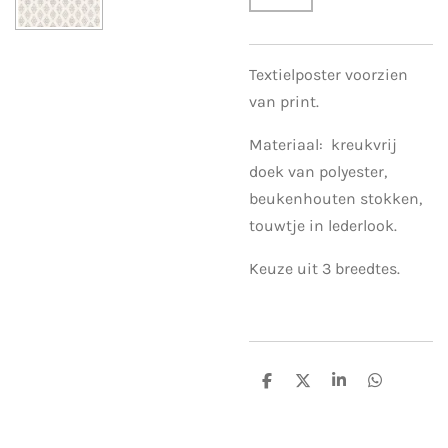
Textielposter voorzien
van print.
Materiaal: kreukvrij
doek van polyester,
beukenhouten stokken,
touwtje in lederlook.
Keuze uit 3 breedtes.
S
S
S
S
h
h
h
h
a
a
a
a
r
r
r
r