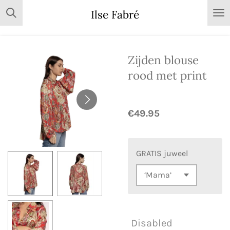
Skip
Ilse Fabré
to
main
content
Zijden blouse
rood met print
€49.95
GRATIS juweel
Disabled