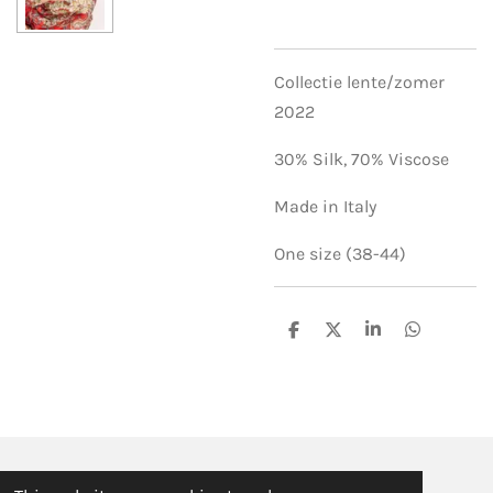
Collectie lente/zomer
2022
30% Silk,
70% Viscose
Made in Italy
One size (38-44)
S
S
S
S
h
h
h
h
a
a
a
a
r
r
r
r
e
e
e
e
© 2019 - 2026 ILSE FABRE