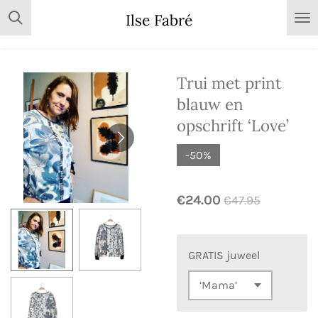
Skip
Ilse Fabré
to
main
content
Trui met print
blauw en
opschrift ‘Love’
-50%
€24.00
€47.95
GRATIS juweel