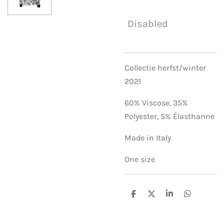
Disabled
Collectie herfst/winter
2021
60% Viscose,
35%
Polyester,
5% Élasthanne
Made in Italy
One size
S
S
S
S
h
h
h
h
a
a
a
a
r
r
r
r