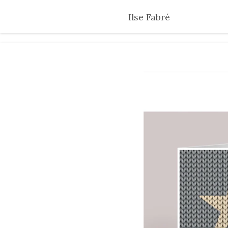
Skip
Ilse Fabré
to
main
content