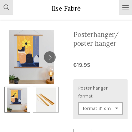
Skip
Ilse Fabré
to
main
content
Posterhanger/
poster hanger
€19.95
Poster hanger
format