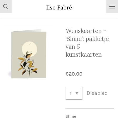
Skip
Ilse Fabré
to
main
content
Wenskaarten -
‘Shine’: pakketje
van 5
kunstkaarten
€20.00
Disabled
Shine