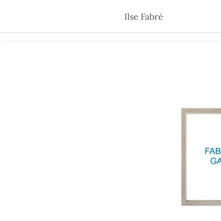
Skip
Ilse Fabré
to
main
content