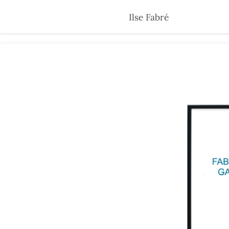
Skip
Ilse Fabré
to
main
content