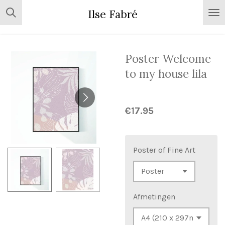
Skip
Ilse Fabré
to
main
content
Poster Welcome
to my house lila
€17.95
Poster of Fine Art
Afmetingen