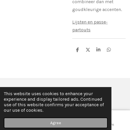
combineer dan met
goudkleurige accenten.
Lijsten en passe-
partouts
S
S
S
S
h
h
h
h
a
a
a
a
r
r
r
r
e
e
e
e
© 2019 - 2026 ILSE FABRE
This website uses cookies to enhance your
Powered by
JouwWeb
experience and display tailored ads. Continued
use of this website confirms your acceptance of
our use of cookies.
Agree
Email
Map
Instagram