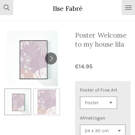
Skip
Ilse Fabré
to
main
content
Poster Welcome
to my house lila
€14.95
Poster of Fine Art
Afmetingen