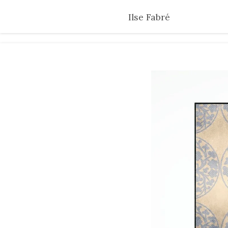
Skip
Ilse Fabré
to
main
content