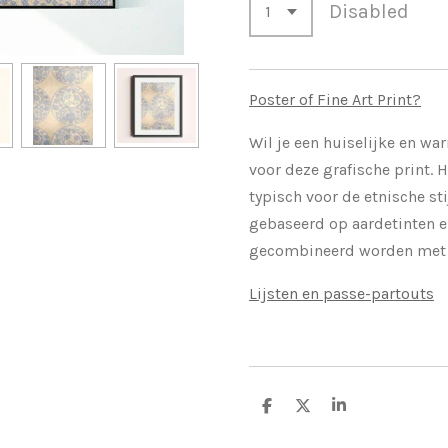
Disabled
Poster of Fine Art Print?
Wil je een huiselijke en wa
voor deze grafische print. 
typisch voor de etnische sti
gebaseerd op aardetinten 
gecombineerd worden met 
Lijsten en passe-partouts
S
S
S
h
h
h
a
a
a