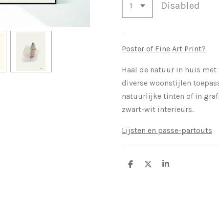
Disabled
Poster of Fine Art Print?
Haal de natuur in huis met 
diverse woonstijlen toepa
natuurlijke tinten of in gra
zwart-wit interieurs.
Lijsten en passe-partouts
S
S
S
h
h
h
a
a
a
r
r
r
e
e
e