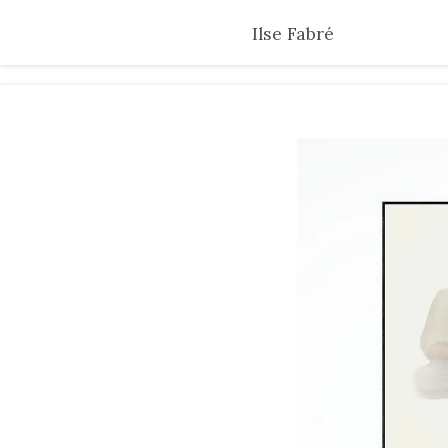
Skip
Ilse Fabré
to
main
content