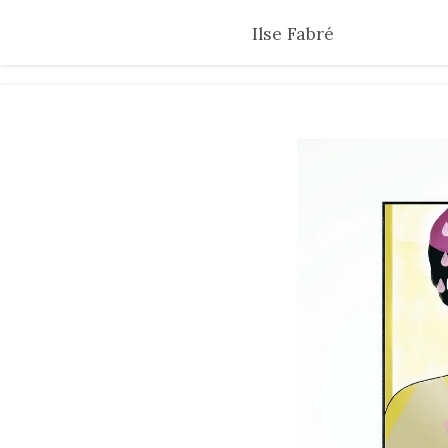
Skip
Ilse Fabré
to
main
content