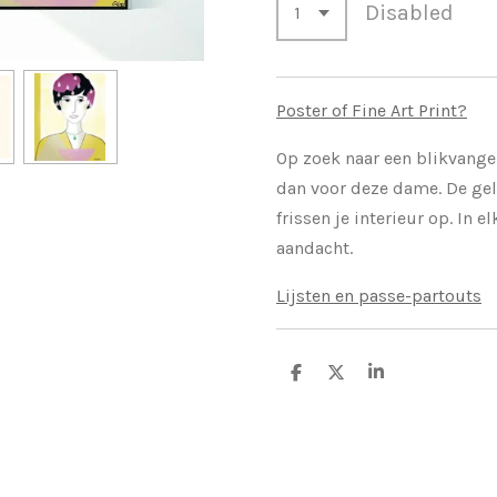
Disabled
Poster of Fine Art Print?
Op zoek naar een blikvanger
dan voor deze dame. De gel
frissen je interieur op. In e
aandacht.
Lijsten en passe-partouts
S
S
S
h
h
h
a
a
a
r
r
r
e
e
e