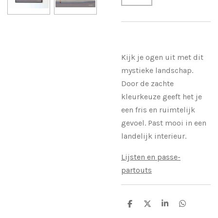
Kijk je ogen uit met dit
mystieke landschap.
Door de zachte
kleurkeuze geeft het je
een fris en ruimtelijk
gevoel. Past mooi in een
landelijk interieur.
Lijsten en passe-
partouts
S
S
S
S
h
h
h
h