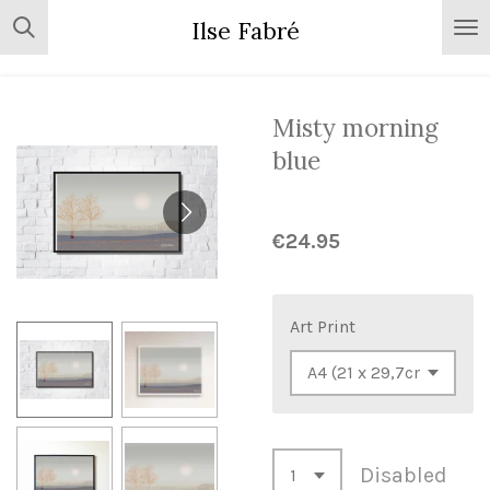
Skip
Ilse Fabré
to
main
content
Misty morning
blue
€24.95
Art Print
Disabled