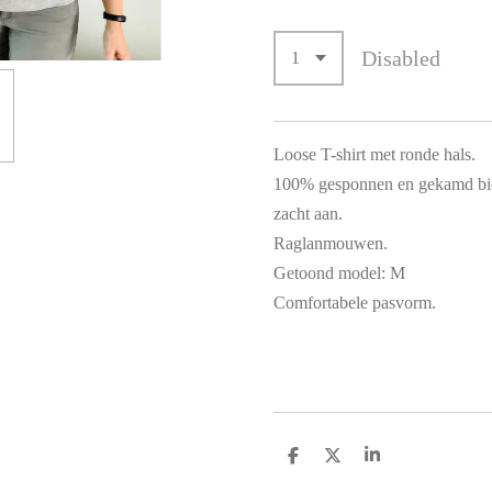
Disabled
Loose T-shirt met ronde hals.
100% gesponnen en gekamd bio
zacht aan.
Raglanmouwen.
Getoond model: M
Comfortabele pasvorm.
S
S
S
h
h
h