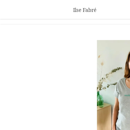
Skip
Ilse Fabré
to
main
content