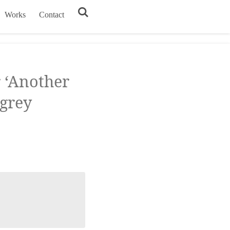
Works
Contact
r ‘Another
rgrey