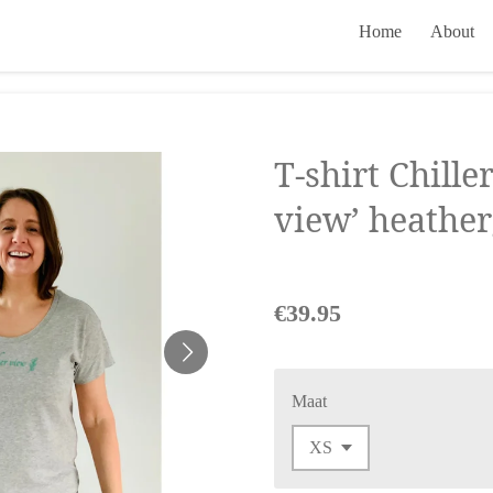
Home
About
T-shirt Chille
view’ heathe
€39.95
Maat