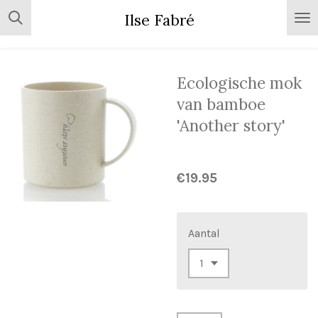
Skip
Ilse Fabré
to
main
content
Ecologische mok
van bamboe
'Another story'
€19.95
Aantal