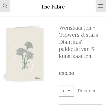
Skip
Ilse Fabré
to
main
content
Wenskaarten -
'Flowers & stars
Dianthus' :
pakketje van 5
kunstkaarten.
€20.00
Disabled