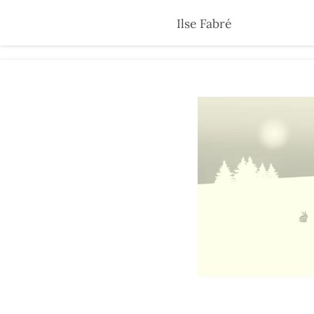
Skip
Ilse Fabré
to
main
content