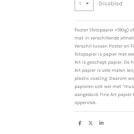
Disabled
Poster (fotopapier <190g) of
mat in verschillende afmet
Verschil tussen Poster en Fi
fotopapier is papier met ee
Art is geschept papier. De
Art papier is vele malen la
plastic coating. Daarom wo
papieren ook wel met “mus
aangeduid. Fine Art papier 
oppervlak.
S
S
S
h
h
h