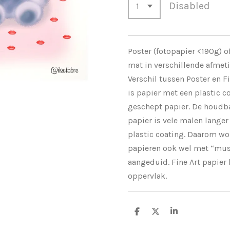
Disabled
Poster (fotopapier <190g) of
mat in verschillende afmeti
Verschil tussen Poster en Fi
is papier met een plastic co
geschept papier. De houdba
papier is vele malen langer
plastic coating. Daarom wo
papieren ook wel met “mu
aangeduid. Fine Art papier 
oppervlak.
S
S
S
h
h
h