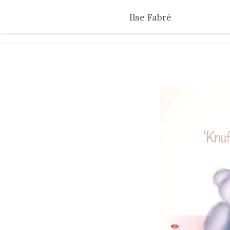
Skip
Ilse Fabré
to
main
content