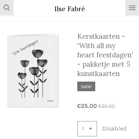
Skip
Ilse Fabré
to
main
content
Kerstkaarten -
'With all my
heart feestdagen'
- pakketje met 5
kunstkaarten
Sale!
€25.00
€35.00
Disabled