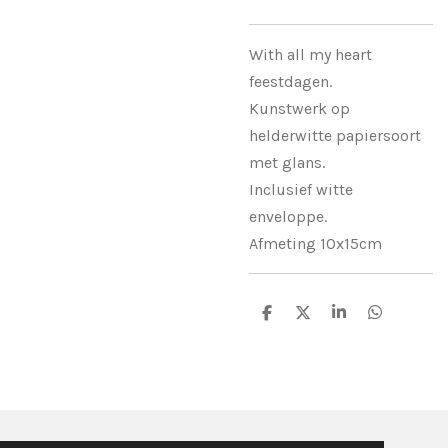
With all my heart
feestdagen.
Kunstwerk op
helderwitte papiersoort
met glans.
Inclusief witte
enveloppe.
Afmeting 10x15cm
S
S
S
S
h
h
h
h
a
a
a
a
r
r
r
r
e
e
e
e