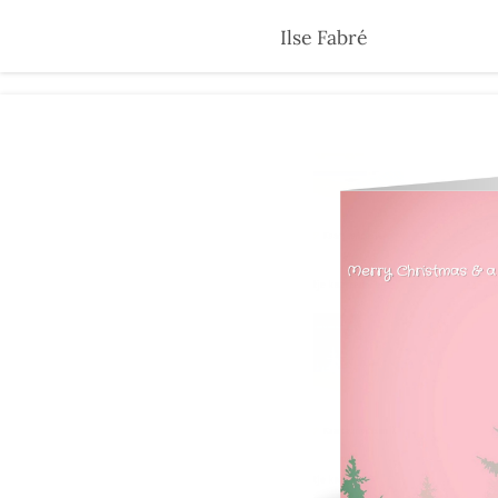
Skip
Ilse Fabré
to
main
content