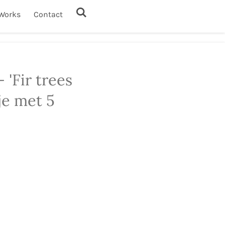
Works
Contact
 'Fir trees
je met 5