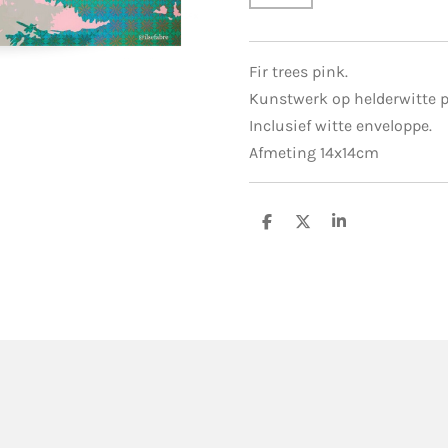
Fir trees pink.
Kunstwerk op helderwitte p
Inclusief witte enveloppe.
Afmeting 14x14cm
S
S
S
h
h
h
a
a
a
r
r
r
e
e
e