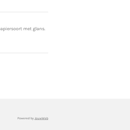
apiersoort met glans.
Powered by
JouwWeb