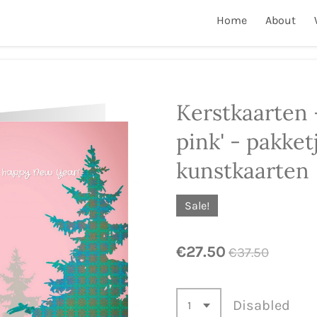
Home
About
Kerstkaarten -
pink' - pakket
kunstkaarten
Sale!
€27.50
€37.50
Disabled