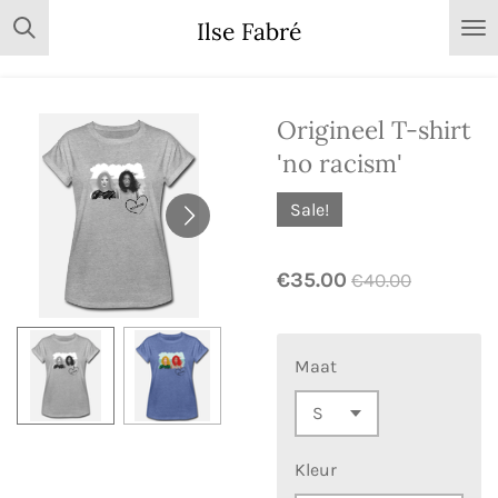
Skip
Ilse Fabré
to
main
content
Origineel T-shirt
'no racism'
Sale!
€35.00
€40.00
Maat
Kleur