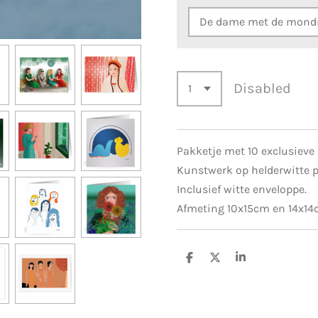
Disabled
Pakketje met 10 exclusieve
Kunstwerk op helderwitte p
Inclusief witte enveloppe.
Afmeting 10x15cm en 14x14
S
S
S
h
h
h
a
a
a
r
r
r
e
e
e