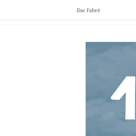
Skip
Ilse Fabré
to
main
content