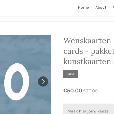
Home
About
Wenskaarten -
cards - pakke
kunstkaarten 
Sale!
€50.00
€70.00
Maak hier jouw keuze