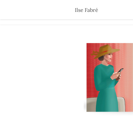
Skip
Ilse Fabré
to
main
content