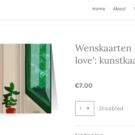
Home
About
Wenskaarten 
love': kunstka
€7.00
Disabled
Sending love.