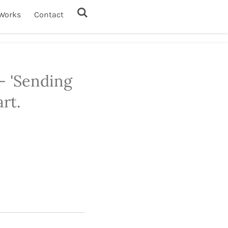
Works
Contact
- 'Sending
art.