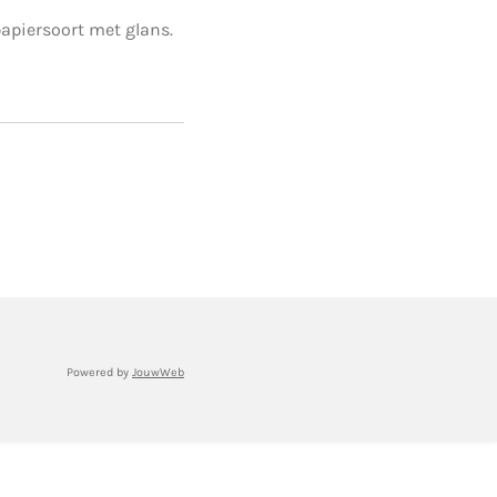
apiersoort met glans.
Powered by
JouwWeb