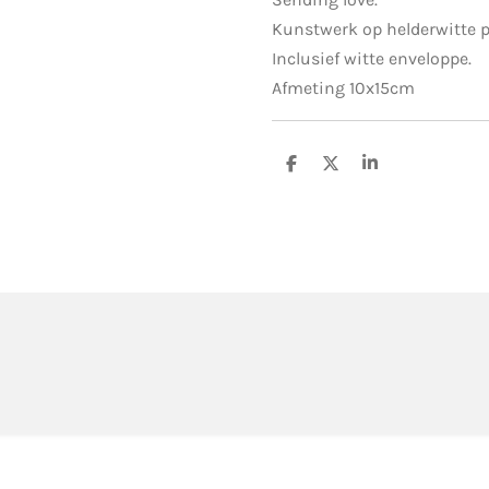
Kunstwerk op helderwitte p
Inclusief witte enveloppe.
Afmeting 10x15cm
S
S
S
h
h
h
a
a
a
r
r
r
e
e
e